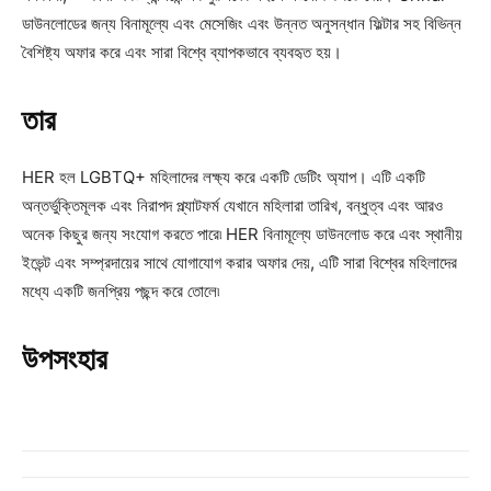
ডাউনলোডের জন্য বিনামূল্যে এবং মেসেজিং এবং উন্নত অনুসন্ধান ফিল্টার সহ বিভিন্ন
বৈশিষ্ট্য অফার করে এবং সারা বিশ্বে ব্যাপকভাবে ব্যবহৃত হয়।
তার
HER হল LGBTQ+ মহিলাদের লক্ষ্য করে একটি ডেটিং অ্যাপ। এটি একটি
অন্তর্ভুক্তিমূলক এবং নিরাপদ প্ল্যাটফর্ম যেখানে মহিলারা তারিখ, বন্ধুত্ব এবং আরও
অনেক কিছুর জন্য সংযোগ করতে পারে৷ HER বিনামূল্যে ডাউনলোড করে এবং স্থানীয়
ইভেন্ট এবং সম্প্রদায়ের সাথে যোগাযোগ করার অফার দেয়, এটি সারা বিশ্বের মহিলাদের
মধ্যে একটি জনপ্রিয় পছন্দ করে তোলে৷
উপসংহার