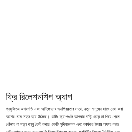
ফ্রি রিলেশনশিপ অ্যাপ
প্রযুক্তির অগ্রগতি এবং স্মার্টফোনের জনপ্রিয়তার সাথে, নতুন মানুষের সাথে দেখা করা
আগের চেয়ে সহজ হয়ে উঠেছে। ডেটিং অ্যাপগুলি আপনার বাড়ি ছেড়ে না গিয়ে প্রেম
খোঁজার বা নতুন বন্ধু তৈরি করার একটি সুবিধাজনক এবং কার্যকর উপায় অফার করে৷
ডাউনলোডের জন্য অনেকগুলি বিকল্প উপলব্ধ রয়েছে, প্রতিটির নিজস্ব বৈশিষ্ট্য এবং