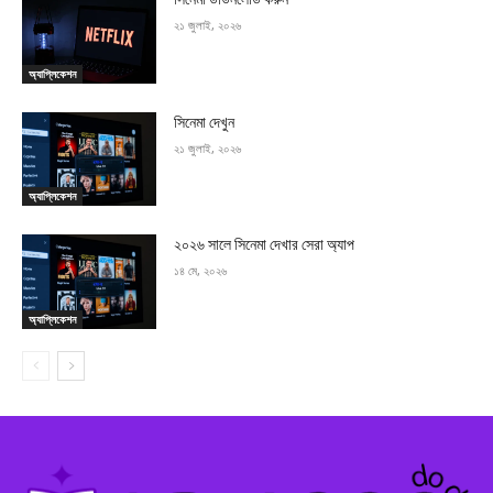
২১ জুলাই, ২০২৬
অ্যাপ্লিকেশন
সিনেমা দেখুন
২১ জুলাই, ২০২৬
অ্যাপ্লিকেশন
২০২৬ সালে সিনেমা দেখার সেরা অ্যাপ
১৪ মে, ২০২৬
অ্যাপ্লিকেশন