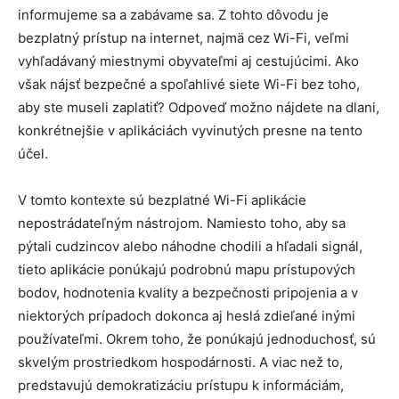
informujeme sa a zabávame sa. Z tohto dôvodu je
bezplatný prístup na internet, najmä cez Wi-Fi, veľmi
vyhľadávaný miestnymi obyvateľmi aj cestujúcimi. Ako
však nájsť bezpečné a spoľahlivé siete Wi-Fi bez toho,
aby ste museli zaplatiť? Odpoveď možno nájdete na dlani,
konkrétnejšie v aplikáciách vyvinutých presne na tento
účel.
V tomto kontexte sú bezplatné Wi-Fi aplikácie
nepostrádateľným nástrojom. Namiesto toho, aby sa
pýtali cudzincov alebo náhodne chodili a hľadali signál,
tieto aplikácie ponúkajú podrobnú mapu prístupových
bodov, hodnotenia kvality a bezpečnosti pripojenia a v
niektorých prípadoch dokonca aj heslá zdieľané inými
používateľmi. Okrem toho, že ponúkajú jednoduchosť, sú
skvelým prostriedkom hospodárnosti. A viac než to,
predstavujú demokratizáciu prístupu k informáciám,