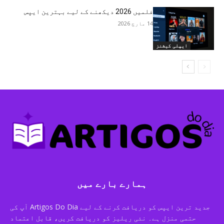
فلمیں 2026 دیکھنے کے لیے بہترین ایپس
14 مارچ 2026
ایپلی کیشنز
ہمارے بارے میں
جدید ترین ایپس کو دریافت کرنے کے لیے Artigos Do Dia آپ کی
حتمی منزل ہے۔ نئی ریلیز کو دریافت کریں، قابل اعتماد