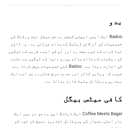
اشتہارات
بدو
Badoo ایک ایسی ایپلی کیشن ہے جو سوشل نیٹ ورکنگ کی
خصوصیات کو آن لائن ڈیٹنگ کے ساتھ جوڑتی ہے۔ یہ ڈاؤن
لوڈ کرنے کے لیے مفت ہے اور آپ کو اپنے قریب کے لوگوں
کو دیکھنے کے ساتھ ساتھ پوری دنیا کے لوگوں سے ملنے
کی اجازت دیتا ہے۔ Badoo کئی خصوصیات پیش کرتا ہے،
جیسے کہ ویڈیو کالز اور جدید سرچ فلٹرز، جو اسے ایک
بہت ہی ورسٹائل پلیٹ فارم بناتا ہے۔
کافی میٹس بیگل
Coffee Meets Bagel ایک ڈیٹنگ ایپ ہے جو دن میں ایک
بار اعلیٰ معیار کی پروفائل تجاویز بھیج کر خود کو