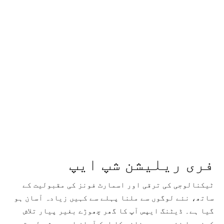
فری ریلیشن شپ ایپ
ٹیکنالوجی کی ترقی اور اسمارٹ فونز کی مقبولیت کے
ساتھ، نئے لوگوں سے ملنا پہلے سے کہیں زیادہ آسان ہو
گیا ہے۔ ڈیٹنگ ایپس آپ کا گھر چھوڑے بغیر پیار تلاش
کرنے یا نئے دوست بنانے کا ایک آسان اور موثر طریقہ