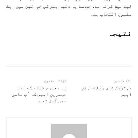
لیے پیش کرتا ہے، جس سے یہ دنیا بھر کی خواتین میں ایک
مقبول انتخاب ہے۔
نتیجہ
اگلا مضمون
گزشتہ مضمون
بہترین فری ریلیشن شپ
یہ معلوم کرنے کے لیے
ایپس
بہترین ایپس کہ آپ ماضی
میں کون تھے۔