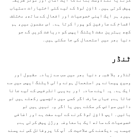
پیش کرتی ہیں۔ ڈاؤن لوڈ کے لیے کئی اختیارات دستیاب
ہیں، ہر ایک اپنی خصوصیات اور افعال کے ساتھ، مختلف
اقسام کے صارفین کو پورا کرتا ہے۔ اس مضمون میں، ہم
کچھ بہترین مفت ڈیٹنگ ایپس کو دریافت کریں گے جو
دنیا بھر میں استعمال کی جا سکتی ہیں۔
ٹنڈر
ٹنڈر، بلا شبہ، دنیا بھر میں سب سے زیادہ مقبول اور
وسیع پیمانے پر استعمال ہونے والی ڈیٹنگ ایپس میں سے
ایک ہے۔ یہ اپنے سادہ اور بدیہی انٹرفیس کے لیے جانا
جاتا ہے، جہاں صارف اگر کسی میں دلچسپی رکھتے ہیں تو
دائیں سوائپ کر سکتے ہیں یا اگر وہ نہیں ہیں تو
بائیں۔ ایپ ڈاؤن لوڈ کرنے کے لیے مفت ہے اور اضافی
خصوصیات کے ساتھ ایک بامعاوضہ ورژن پیش کرتی ہے،
جیسے یہ دیکھنے کی صلاحیت کہ آپ کا پروفائل کس نے پسند