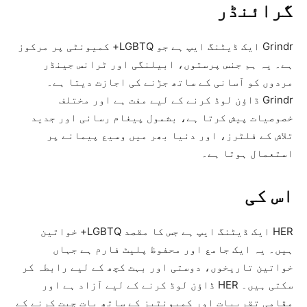
گرائنڈر
Grindr ایک ڈیٹنگ ایپ ہے جو LGBTQ+ کمیونٹی پر مرکوز
ہے۔ یہ ہم جنس پرستوں، ابیلنگی اور ٹرانس جینڈر
مردوں کو آسانی کے ساتھ جڑنے کی اجازت دیتا ہے۔
Grindr ڈاؤن لوڈ کرنے کے لیے مفت ہے اور مختلف
خصوصیات پیش کرتا ہے، بشمول پیغام رسانی اور جدید
تلاش کے فلٹرز، اور دنیا بھر میں وسیع پیمانے پر
استعمال ہوتا ہے۔
اس کی
HER ایک ڈیٹنگ ایپ ہے جس کا مقصد LGBTQ+ خواتین
ہیں۔ یہ ایک جامع اور محفوظ پلیٹ فارم ہے جہاں
خواتین تاریخوں، دوستی اور بہت کچھ کے لیے رابطہ کر
سکتی ہیں۔ HER ڈاؤن لوڈ کرنے کے لیے آزاد ہے اور
مقامی تقریبات اور کمیونٹیز کے ساتھ بات چیت کرنے کے