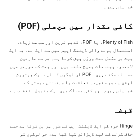
خواہاں ہیں۔
کافی مقدار میں مچھلی (POF)
Plenty of Fish، یا POF، قدیم ترین اور سب سے زیادہ
استعمال ہونے والی ڈیٹنگ ایپس میں سے ایک ہے۔ یہ ایک
بہت ہی مکمل مفت ورژن پیش کرتا ہے، جس سے صارفین
لامحدود پیغامات بھیج سکتے ہیں اور بحث کے فورمز میں
حصہ لے سکتے ہیں۔ POF ان لوگوں کے لیے ایک بہترین
آپشن ہے جو سنجیدہ تعلقات یا صرف نئی دوستی کے
خواہاں ہیں، اور کئی ممالک میں ایک مقبول انتخاب ہے۔
قبضہ
Hinge خود کو ایک ڈیٹنگ ایپ کے طور پر بل کرتا ہے جسے
حذف کرنے کے لیے ڈیزائن کیا گیا ہے، جو لوگوں کو