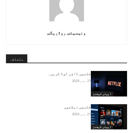
ونیسیئس روڈریگس
متعلقہ
فلمیں ڈاؤن لوڈ کریں۔
21 مئی 2026
ایپلی کیشنز
فلمیں دیکھیں
21 مئی 2026
ایپلی کیشنز