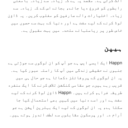
الگ کرتی ہے۔ مقصد یہ ہے کہ زیادہ سے زیادہ بامعنی
رابطوں کو فروغ دیا جائے، بجائے اس کے کہ زیادہ سے
زیادہ اختیارات والے صارفین کو مغلوب کریں۔ یہ ڈاؤن
لوڈ کرنے کے لیے مفت ہے اور دنیا کے بہت سے حصوں میں
خاص طور پر ریاستہائے متحدہ میں بہت مقبول ہے۔
ہیپن
Happn ایک ایسی ایپ ہے جو آپ کو ان لوگوں سے جوڑتی ہے
جنہوں نے حقیقی زندگی میں آپ کا راستہ عبور کیا ہے۔
یہ ان لوگوں کے پروفائلز دکھاتا ہے جو حال ہی میں
قریب رہے ہیں، جو مقامی کنکشن تلاش کرنے کا ایک منفرد
طریقہ فراہم کرتے ہیں۔ Happn ڈاؤن لوڈ کرنے کے لیے
مفت ہے اور اسے دنیا میں کہیں بھی استعمال کیا جا
سکتا ہے، یہ ان لوگوں کے لیے ایک بہترین آپشن ہے جو
آرام دہ اور پرسکون مقابلوں سے لطف اندوز ہوتے ہیں۔