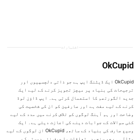
اشتہارات
OkCupid
OkCupid ایک ڈیٹنگ ایپ ہے جو ذاتی دلچسپیوں اور
ترجیحات کی بنیاد پر میچز تجویز کرنے کے لیے ایک
جدید الگورتھم کا استعمال کرتی ہے۔ ایپ ڈاؤن لوڈ
کرنے کے لیے مفت ہے اور صارفین کو ان کی شخصیت کی
وضاحت اور ہم آہنگ لوگوں کو تلاش کرنے میں مدد کے لیے
کئی سوالات کے جوابات دینے کی اجازت دیتی ہے۔ ایک
وسیع صارف کی بنیاد کے ساتھ، OkCupid ان لوگوں کے لیے
مثالی ہے جو سنجیدہ تعلقات یا صرف نئی دوستی کے