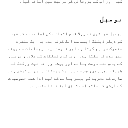
کیا اور آپ کے پروفائل کی مرئیت میں اضافہ کیا۔
بومبل
بومبل خواتین کو پہلا قدم اٹھانے کی اجازت دے کر خود
کو دیگر ڈیٹنگ ایپس سے الگ کرتا ہے۔ یہ ایک منفرد
متحرک فراہم کرتا ہے اور ناپسندیدہ پیغامات سے بچنے
میں مدد کر سکتا ہے۔ رومانوی تعلقات کے علاوہ، بومبل
کے پاس نئے دوست بنانے اور پیشہ ورانہ نیٹ ورکنگ کے
طریقے بھی ہیں، جس سے یہ ایک ورسٹائل ایپلی کیشن ہے۔
صارف کے تجربے کو بہتر بنانے کے لیے ادا شدہ خصوصیات
کے آپشن کے ساتھ اسے ڈاؤن لوڈ کرنا مفت ہے۔