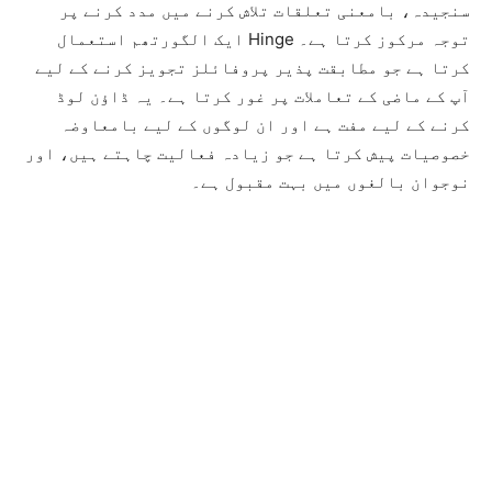
سنجیدہ، بامعنی تعلقات تلاش کرنے میں مدد کرنے پر
توجہ مرکوز کرتا ہے۔ Hinge ایک الگورتھم استعمال
کرتا ہے جو مطابقت پذیر پروفائلز تجویز کرنے کے لیے
آپ کے ماضی کے تعاملات پر غور کرتا ہے۔ یہ ڈاؤن لوڈ
کرنے کے لیے مفت ہے اور ان لوگوں کے لیے بامعاوضہ
خصوصیات پیش کرتا ہے جو زیادہ فعالیت چاہتے ہیں، اور
نوجوان بالغوں میں بہت مقبول ہے۔