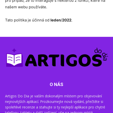
pro případ, že to interaguje s některou z funkcí, které na
našem webu používáte.
Tato politika je účinná od
leden
/
2022
.
O NÁS
Artigos Do Dia je vaším dokonalým místem pro objevování
nejnovějších aplikací. Prozkoumejte nová vydání, přečtěte si
spolehlivé recenze a stahujte si ty nejlepší aplikace pro chytré
telefony, tablety a další zařízení, vše na jednom místě.