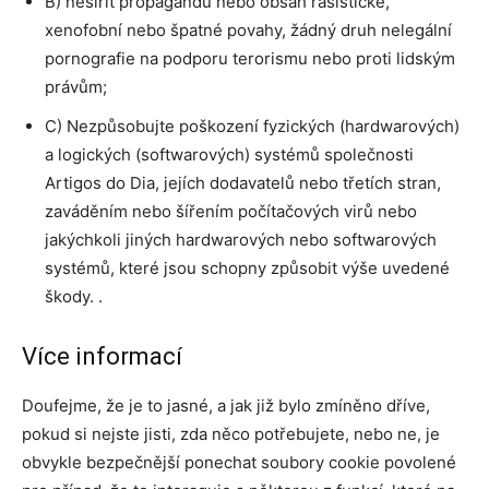
B) nešířit propagandu nebo obsah rasistické,
xenofobní nebo špatné povahy, žádný druh nelegální
pornografie na podporu terorismu nebo proti lidským
právům;
C) Nezpůsobujte poškození fyzických (hardwarových)
a logických (softwarových) systémů společnosti
Artigos do Dia, jejích dodavatelů nebo třetích stran,
zaváděním nebo šířením počítačových virů nebo
jakýchkoli jiných hardwarových nebo softwarových
systémů, které jsou schopny způsobit výše uvedené
škody. .
Více informací
Doufejme, že je to jasné, a jak již bylo zmíněno dříve,
pokud si nejste jisti, zda něco potřebujete, nebo ne, je
obvykle bezpečnější ponechat soubory cookie povolené