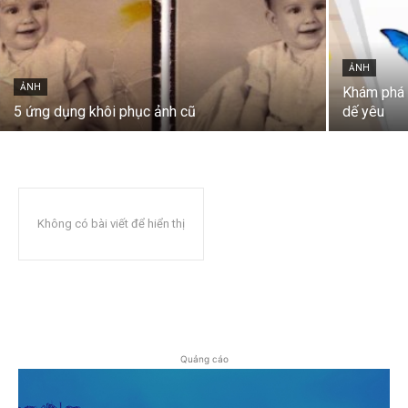
ẢNH
ẢNH
Khám phá 
5 ứng dụng khôi phục ảnh cũ
dế yêu
Không có bài viết để hiển thị
Quảng cáo